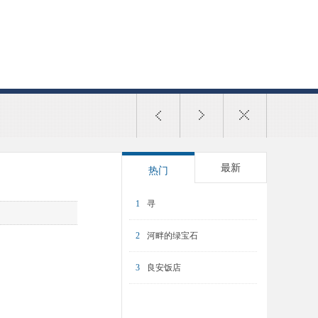
最新
热门
1
寻
2
河畔的绿宝石
3
良安饭店