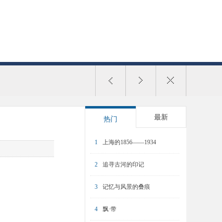
最新
热门
1
上海的1856——1934
2
追寻古河的印记
3
记忆与风景的叠痕
4
飘·带