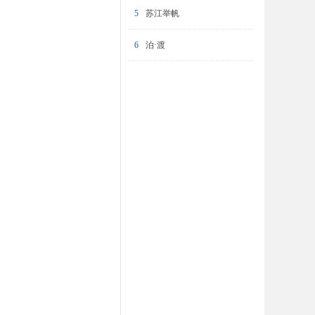
5
苏江举帆
6
泊·渡