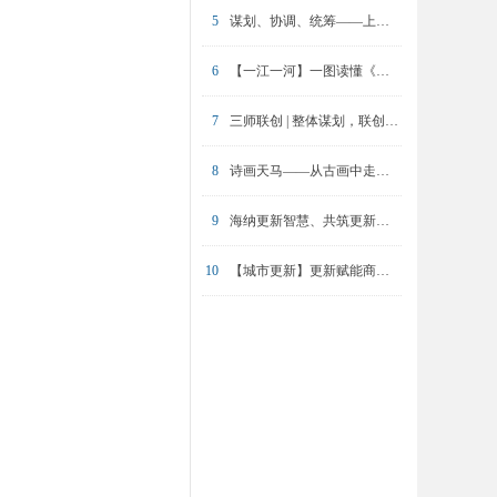
5
谋划、协调、统筹——上海城市更新“三师”负责制之责任规划师使命担当
6
【一江一河】一图读懂《黄浦江沿岸地区功能融合发展和空间品质提升专项规划（2025-2035年）》
7
三师联创 | 整体谋划，联创推进，保障实施 ——大吴淞地区专项规划的“三师负责制”工作实践和创新
8
诗画天马——从古画中走出来的沪派江南
9
海纳更新智慧、共筑更新优势 上海城市更新开拓者联盟三项研究成果重磅发布
10
【城市更新】更新赋能商务，赓续城市华章——上海商务楼宇更新提升试点单元方案咨询会成功举办