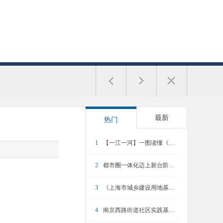
最新
热门
1
【一江一河】一图读懂《苏州河沿岸地区整体风貌与开放空间提升专项规划（2025-2035）》
2
都市圈一体化迈上新台阶：《上海大都市圈通勤报告2024》发布
3
《上海市城乡建设用地基准地价（2026年）》发布
4
南京西路街道社区实践基地：人民城市的共治诗篇