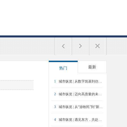
最新
热门
1
城市纵览 | 从数字筑基到仿真计算——武汉城市空间治理的数字化探索
2
城市纵览 | 迈向高质量的未来产业社区——上海市15分钟产业社区服务圈规划导则研究
3
城市纵览 | 从“游牧民”到“新乡民”：安吉DNA数字游牧民公社
4
城市纵览 | 遇见东方，共赴未来 ——上海东方枢纽国际商务合作区伴随式规划回顾