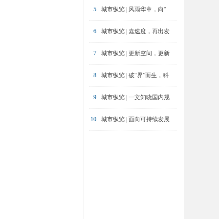
5
城市纵览 | 风雨华章，向“新”而行：上海存量工业用地更新的政策演进与实践探索
6
城市纵览 | 嘉速度，再出发：产业转型背景下的嘉定发展之路
7
城市纵览 | 更新空间，更新生活：外滩街道山北街区更新和治理一体化机制探索
8
城市纵览 | 破“界”而生，科学“城”长：松山湖创新跨越式发展之路
9
城市纵览 | 一文知晓国内规划建设实践热点（2024年度合集）
10
城市纵览 | 面向可持续发展的百年污水治理：上海污水系统规划与实施建设