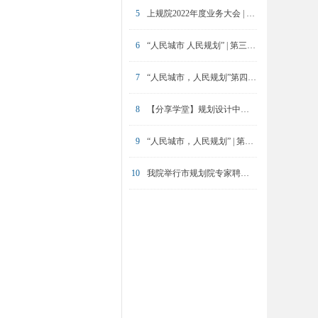
5
上规院2022年度业务大会 | 重点项目技术比武（下）
6
“人民城市 人民规划” | 第三届三院联合技术交流报道（上）
7
“人民城市，人民规划”第四届三院联合技术交流成功举办
8
【分享学堂】规划设计中的产业研究
9
“人民城市，人民规划” | 第四届三院联合技术交流现场报道（上）
10
我院举行市规划院专家聘请仪式暨院业务发展战略专家咨询会