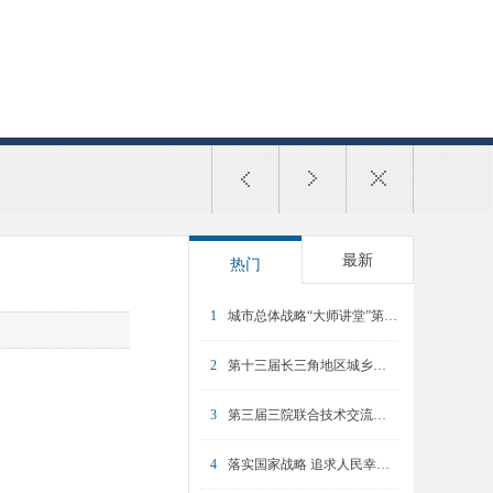
最新
热门
1
城市总体战略“大师讲堂”第一讲举行
2
第十三届长三角地区城乡规划研讨会在上海举办
3
第三届三院联合技术交流报道(下）
4
落实国家战略 追求人民幸福——首届三院联合技术交流现场报道（上）