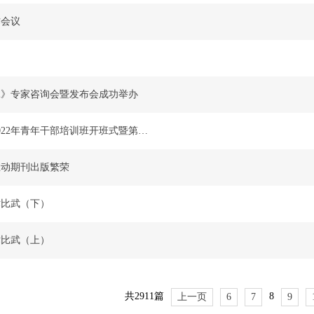
作会议
2》专家咨询会暨发布会成功举办
学习贯彻党的二十大精神专题培训、2022年青年干部培训班开班式暨第四季度党支部书记例会召开
推动期刊出版繁荣
术比武（下）
术比武（上）
共2911篇
8
上一页
6
7
9