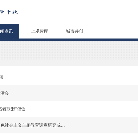
闻资讯
上规智库
城市共创
顾
生活会
拓者联盟”倡议
市规划院学习贯彻习近平新时代中国特色社会主义主题教育调查研究成果交流会召开