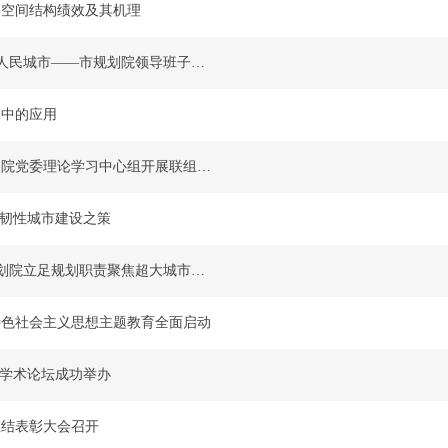
、空间结构绩效及其机理
高举思想旗帜 牢记职责使命 坚持规划人民城市——市规划院领导班子以高质量党课推动主题教育取得实效
划中的应用
市规划院党委理论学习中心组与市发改院党委理论学习中心组开展联组学习
对和韧性城市建设之策
以学促行 求真务实 推动发展——市规划院立足规划职责聚焦超大城市发展关键问题开展多形式调研
特色社会主义思想主题教育全面启动
”学术论坛成功举办
度总结表彰大会召开