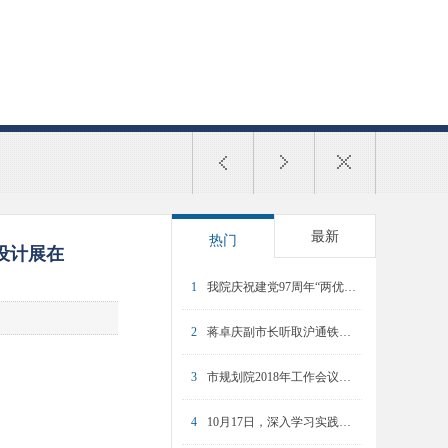
最新
热门
设计展在
1
我院庆祝建党97周年“两优一先”表彰大会暨专题党课举行
2
蒋卓庆副市长听取沪通铁路和上海东站规划汇报
3
市规划院2018年工作会议暨2017年度总结表彰大会召开
4
10月17日，深入学习实践科学发展观活动动员大会召开