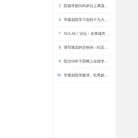
5
院领导慰问80岁以上离退休职工
6
市规划院学习党的十九大精神专题培训圆满完成
7
SEA-Hi！论坛：未来城市的挑战与坚守
8
谱写规划的交响诗—纪念陈友华同志
9
院2018年干部网上在线学习操作培训举办
10
市规划院张敏清、杜凤姣入选2023年东方英才计划青年项目