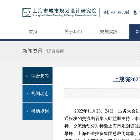
首页
关于我们
规划实践
新
新闻资讯
/综合要闻
>
综合要闻
上规院20
>
规划动态
2022年
11
月
23
、
24
日，业务大会进
>
援助规划
通板块的交流由召集人郎益顺主持，市
持。交流活动分别特邀上海市规划资源
攀峰、上海外滩投资集团总裁周建非、