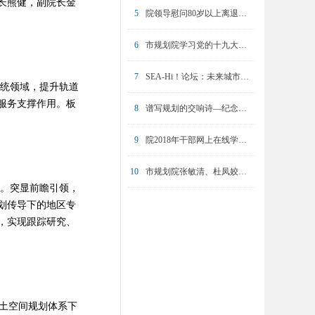
长熊健，副院长金
5
院领导慰问80岁以上离退休职工
6
市规划院学习党的十九大精神专题培训圆满完成
7
SEA-Hi！论坛：未来城市的挑战与坚守
统领域，提升轨道
服务支撑作用。板
8
谱写规划的交响诗—纪念陈友华同志
9
院2018年干部网上在线学习操作培训举办
10
市规划院张敏清、杜凤姣入选2023年东方英才计划青年项目
。突显前瞻引领，
划传导下的地区专
，实现跟踪研究、
国土空间规划体系下