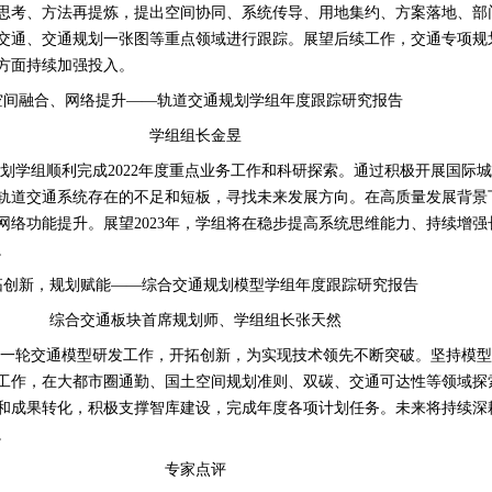
思考、方法再提炼，提出空间协同、系统传导、用地集约、方案落地、部
交通、交通规划一张图等重点领域进行跟踪。展望后续工作，交通专项规
方面持续加强投入。
空间融合、网络提升——轨道交通规划学组年度跟踪研究报告
学组组长金昱
规划学组顺利完成
2022
年度重点业务工作和科研探索。通过积极开展国际城
轨道交通系统存在的不足和短板，寻找未来发展方向。在高质量发展背景
网络功能提升。展望
2023
年，学组将在稳步提高系统思维能力、持续增强
。
拓创新，规划赋能——综合交通规划模型学组年度跟踪研究报告
综合交通板块首席规划师、学组组长张天然
新一轮交通模型研发工作，开拓创新，为实现技术领先不断突破。坚持模型
工作，在大都市圈通勤、国土空间规划准则、双碳、交通可达性等领域探
和成果转化，积极支撑智库建设，完成年度各项计划任务。未来将持续深
。
专家点评