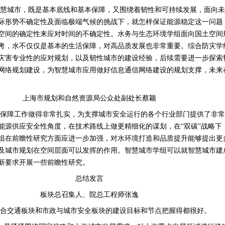
智慧城市，既是基本底线和基本保障，又围绕着韧性和可持续发展，面向未
际形势不确定性及面临极端气候的挑战下，就怎样保证能源稳定这一问题
空间的确定性来应对时间的不确定性。水务与生态环境学组面向国土空间
考，水不仅仅是基本的生活保障，对高品质发展也非常重要。综合防灾学组
灾害专业性的应对规划，以及韧性城市的建设经验，后续需要进一步探索
网络规划建设，为智慧城市应用做好信息通信网络建设的规划支撑，未来
上海市规划和自然资源局公众处副处长蔡颖
的保障工作做得非常扎实，为支撑城市安全运行的各个行业部门提供了非常
能源供应安全性角度，在技术路线上做更精细化的谋划，在“双碳”战略下
组在前瞻性研究方面应进一步加强，对水环境打造和品质提升能够提出更
及城市规划在空间层面可以发挥的作用。智慧城市学组可以就智慧城市建
新要求开展一些前瞻性研究。
总结发言
板块总召集人、院总工程师张逸
合交通板块和市政与城市安全板块的建设目标和节点把握得都很好。