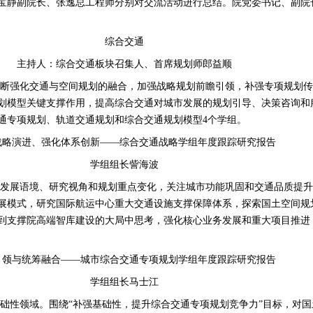
宝静副院长、张逸总工程师分别对交流活动进行总结。院党委书记、副院
综合交通
主持人：综合交通板块召集人、首席规划师郎益顺
不断强化交通与空间规划的融合，加强战略规划前瞻引领，补强专项规划传
划模型关键支撑作用，提高综合交通对城市发展的规划引导、决策咨询和
通专项规划、轨道交通规划和综合交通规划模型
4
个学组。
战略演进、强化体系创新——综合交通战略学组年度跟踪研究报告
学组组长訾海波
焦发展语境、研究视角和规划重点变化，关注城市功能巩固和交通品质提升
展模式，研究国际航运中心重大交通设施支撑保障体系，探索国土空间规
到支撑院高端智库建设的大局中思考，强化核心业务发展和重大项目推进
引领与统筹融合——城市综合交通专项规划学组年度跟踪研究报告
学组组长马士江
础性领域。围绕“补强基础性，提升综合交通专项规划竞争力”目标，对