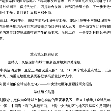
一是紧紧围绕国家战略和上海城市发展需求，对上海重点发展领域进行了
是对标国际，保持先进性。四是融合发展，跨部门学组协作。下一步要进
业性工作，并且要注重积累和创新。
间规划、气候变化、低碳等前沿领域开展工作。能源供应安全与低碳城市学
态环境学组结合横沙东滩等重点项目进行深入思考；综合防灾学组解读韧
术的发展对智慧城市打造产生的新要求。后续工作，一是要对标国际先进
求。
重点地区跟踪研究
主持人：风貌保护与城市更新首席规划师奚东帆
中央活动区和一直是上海建设重点的“一江一河” 两个城市重点地区，以
大风，为重点地区发展需要提供高质量技术支撑。
向更卓越的全球城市之“心”——中央活动区年度跟踪研究报告
学组组长陆远
规划概念，定位为全球城市核心功能的重要承载区，应当主动承担全球战略
看中国，中国看上海”的典范窗口。上海中央活动区的地区跟踪应立足国际