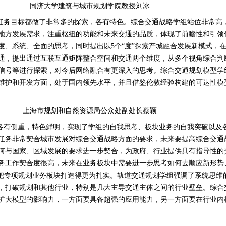
同济大学建筑与城市规划学院教授刘冰
任务目标都做了非常多的探索，各有特色。综合交通战略学组站位非常高
地方发展需求，注重枢纽的功能和未来交通的品质，体现了前瞻性和引领
度、系统、全面的思考，同时提出以
5
个“度”探索产城融合发展新模式，
通，提出通过互联互通矩阵整合空间和交通两个维度，从多个视角综合判
信号等进行探索，对今后网络融合有更深入的思考。综合交通规划模型学
维护和开发方面，处于国内领先水平，并且借鉴伦敦经验构建的可达性模
上海市规划和自然资源局公众处副处长蔡颖
各有侧重，特色鲜明，实现了学组的自我思考、板块业务的自我突破以及
任务非常契合城市发展对综合交通战略方面的要求，未来要提高综合交通
何与国家、区域发展的要求进一步契合，为政府、行业提供具有指导性的
务工作契合度很高，未来在业务板块中需要进一步思考如何去顺应新形势
何把专项规划业务板块打造得更为扎实。轨道交通规划学组强调了系统思维
，打破规划和其他行业，特别是几大主导交通主体之间的行业壁垒。综合
扩大模型的影响力，一方面要具备超强的应用能力，另一方面要在行业内