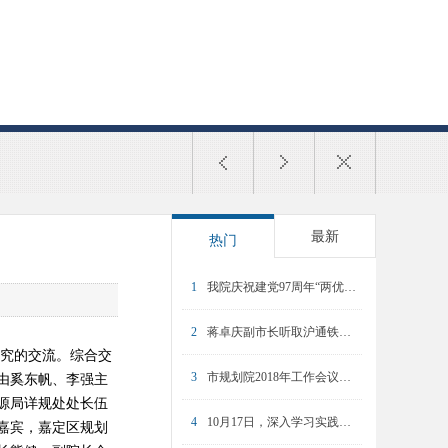
最新
热门
1
我院庆祝建党97周年“两优一先”表彰大会暨专题党课举行
2
蒋卓庆副市长听取沪通铁路和上海东站规划汇报
究的交流。综合交
3
市规划院2018年工作会议暨2017年度总结表彰大会召开
由奚东帆、李强主
源局详规处处长伍
4
10月17日，深入学习实践科学发展观活动动员大会召开
嘉宾，嘉定区规划