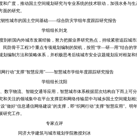
度和广度，推动国土空间规划研究与专业系统的技术联动，加强水务与生
方面的研究。
实韧性城市的国土空间基础——综合防灾学组年度跟踪研究报告
学组组长刘龙
深度剖析国内外城市发展经验，努力把握业界研究热点，持续紧密追踪城
、民防骨干工程
3
个重点专项规划编制的契机，按照“学—研—用”结合的
规划编制方法和策略体系，并积极思考后续城市安全议题规划应对框架和
织网行动”支撑“智慧应用”——智慧城市学组年度跟踪研究报告
学组组长沈阳
、数字物流、智能交通等应用，智慧城市体系根据层次结构自下而上可分
究和关注的领域集中在平台支撑层和网络传输层中与城乡国土空间规划相
设”做好“信息通信网络建设”的支撑，即“织网行动”支撑“智慧应用”。明
展研究工作。
专家点评
同济大学建筑与城市规划学院教授刘冰