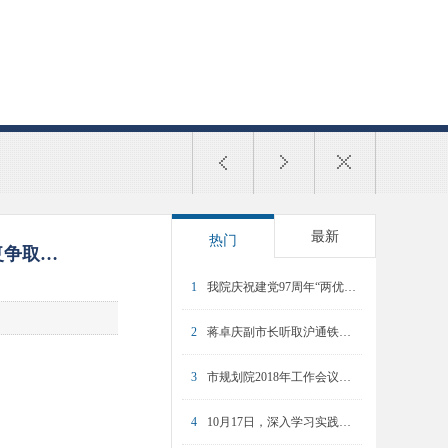
最新
热门
复争取…
1
我院庆祝建党97周年“两优一先”表彰大会暨专题党课举行
2
蒋卓庆副市长听取沪通铁路和上海东站规划汇报
3
市规划院2018年工作会议暨2017年度总结表彰大会召开
4
10月17日，深入学习实践科学发展观活动动员大会召开