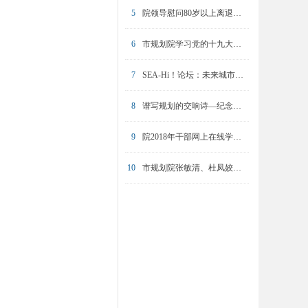
5
院领导慰问80岁以上离退休职工
6
市规划院学习党的十九大精神专题培训圆满完成
7
SEA-Hi！论坛：未来城市的挑战与坚守
8
谱写规划的交响诗—纪念陈友华同志
9
院2018年干部网上在线学习操作培训举办
10
市规划院张敏清、杜凤姣入选2023年东方英才计划青年项目