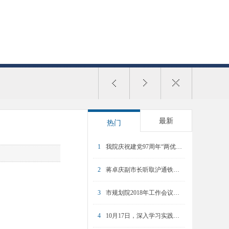
最新
热门
1
我院庆祝建党97周年“两优一先”表彰大会暨专题党课举行
2
蒋卓庆副市长听取沪通铁路和上海东站规划汇报
3
市规划院2018年工作会议暨2017年度总结表彰大会召开
4
10月17日，深入学习实践科学发展观活动动员大会召开