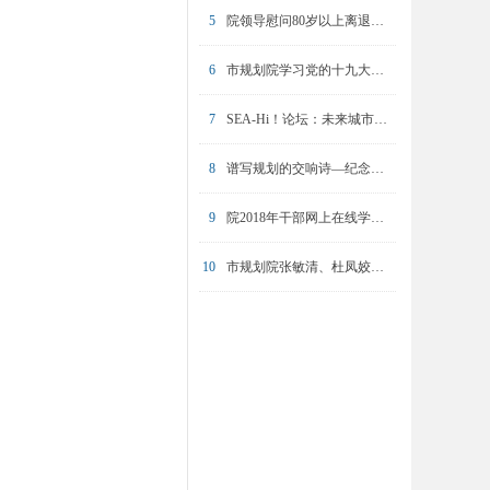
5
院领导慰问80岁以上离退休职工
6
市规划院学习党的十九大精神专题培训圆满完成
7
SEA-Hi！论坛：未来城市的挑战与坚守
8
谱写规划的交响诗—纪念陈友华同志
9
院2018年干部网上在线学习操作培训举办
10
市规划院张敏清、杜凤姣入选2023年东方英才计划青年项目