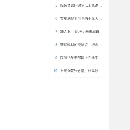
5
院领导慰问80岁以上离退休职工
6
市规划院学习党的十九大精神专题培训圆满完成
7
SEA-Hi！论坛：未来城市的挑战与坚守
8
谱写规划的交响诗—纪念陈友华同志
9
院2018年干部网上在线学习操作培训举办
10
市规划院张敏清、杜凤姣入选2023年东方英才计划青年项目