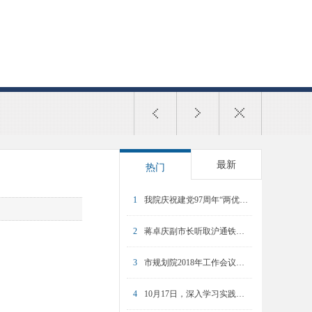
最新
热门
1
我院庆祝建党97周年“两优一先”表彰大会暨专题党课举行
2
蒋卓庆副市长听取沪通铁路和上海东站规划汇报
3
市规划院2018年工作会议暨2017年度总结表彰大会召开
4
10月17日，深入学习实践科学发展观活动动员大会召开