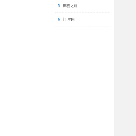
5
斑驳之路
6
门.空间