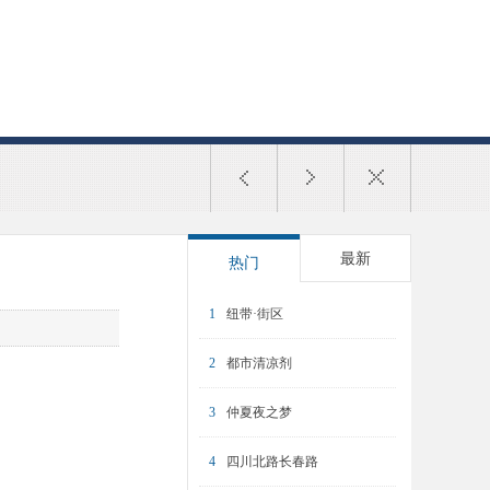
最新
热门
1
纽带·街区
2
都市清凉剂
3
仲夏夜之梦
4
四川北路长春路